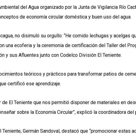
mbiental del Agua organizado por la Junta de Vigilancia Río Cac
onceptos de economía circular doméstica y buen uso del agua.
cagua, no disimuló su orgullo: “He comido lechugas y acelgas qu
on una ecoferia y la ceremonia de certificación del Taller del 
ón y sus Afluentes junto con Codelco División El Teniente.
imientos teóricos y prácticos para transformar patios de cemen
que certificó ese aprendizaje.
 de El Teniente que nos permitió disponer de materiales en desu
 enseñar sobre la Economía Circular”, explicó la coordinadora de
l Teniente, Germán Sandoval, destacó que “promocionar estas act